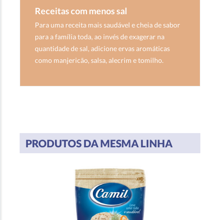
Receitas com menos sal
Para uma receita mais saudável e cheia de sabor
para a família toda, ao invés de exagerar na
quantidade de sal, adicione ervas aromáticas
como manjericão, salsa, alecrim e tomilho.
PRODUTOS DA MESMA LINHA