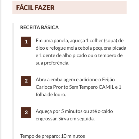
Valor energético
92 kcal
5%
FÁCIL FAZER
Carboidratos
15 g
5%
Proteínas
6 g
8%
RECEITA BÁSICA
Gorduras totais
0 g
0%
Gorduras saturadas
0 g
0%
Em uma panela, aqueça 1 colher (sopa) de
Gorduras trans
0 g
0%
óleo e refogue meia cebola pequena picada
Fibra alimentar
e 1 dente de alho picado ou o tempero de
6 g
24%
sua preferência.
Sódio
0 mg
0%
Cálcio
57 mg
6%
Abra a embalagem e adicione o Feijão
Ferro
1.7 mg
12%
Carioca Pronto Sem Tempero CAMIL e 1
folha de louro.
Aqueça por 5 minutos ou até o caldo
engrossar. Sirva em seguida.
Tempo de preparo: 10 minutos