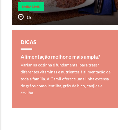
SAIBA MAIS
1h
DICAS
Alimentação melhor e mais ampla?
Variar na cozinha é fundamental para trazer
diferentes vitaminas e nutrientes à alimentação de
toda a família. A Camil oferece uma linha extensa
de grãos como lentilha, grão de bico, canjica e
ervilha.