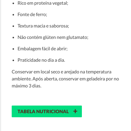
Rico em proteína vegetal;
Fonte de ferro;
Textura macia e saborosa;
Não contém glúten nem glutamato;
Embalagem fácil de abrir;
Praticidade no dia a dia.
Conservar em local seco e arejado na temperatura
ambiente. Após aberta, conservar em geladeira por no
máximo 3 dias.
+
TABELA NUTRICIONAL
QUANTIDADE POR PORÇÃO (125G)
***
%VD*