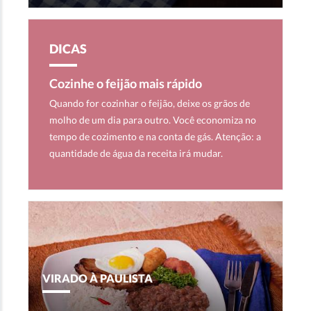
DICAS
Cozinhe o feijão mais rápido
Quando for cozinhar o feijão, deixe os grãos de
molho de um dia para outro. Você economiza no
tempo de cozimento e na conta de gás. Atenção: a
quantidade de água da receita irá mudar.
VIRADO À PAULISTA