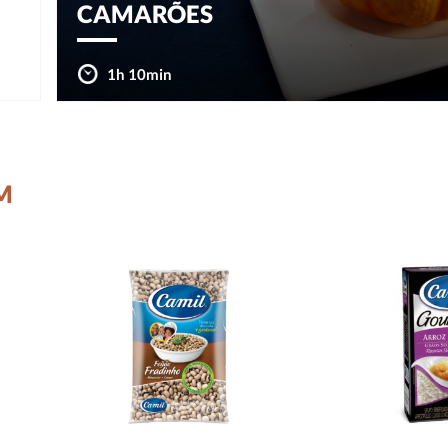
CAMARÕES
1h 10min
M