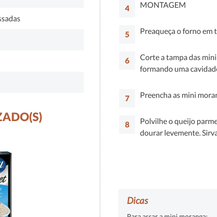
MONTAGEM
ssadas
Preaqueça o forno em 
Corte a tampa das mini
formando uma cavidad
Preencha as mini moran
ZADO(S)
Polvilhe o queijo parme
dourar levemente. Sirv
Dicas
Para assar a mini moranga: