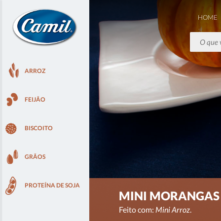
HOME
ARROZ
FEIJÃO
BISCOITO
GRÃOS
PROTEÍNA DE SOJA
MINI MORANGAS 
Feito com:
Mini Arroz
.