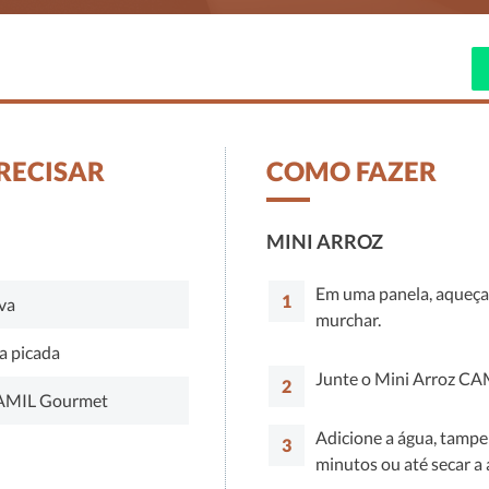
in
PRECISAR
COMO FAZER
MINI ARROZ
Em uma panela, aqueça 
iva
murchar.
a picada
Junte o Mini Arroz CA
CAMIL Gourmet
Adicione a água, tampe
minutos ou até secar a 