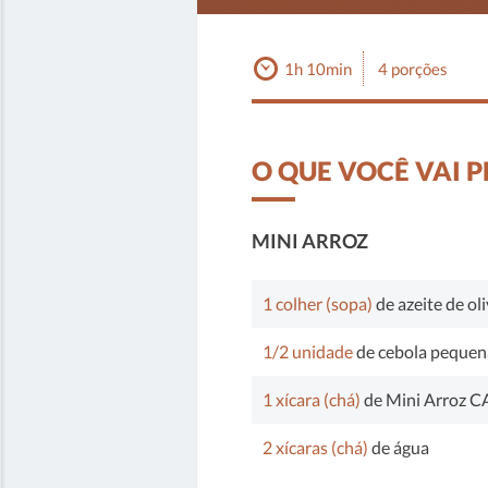
1h
1h 10min
4 porções
10m
O QUE VOCÊ VAI 
MINI ARROZ
1 colher (sopa)
de azeite de ol
1/2 unidade
de cebola pequen
1 xícara (chá)
de Mini Arroz 
2 xícaras (chá)
de água