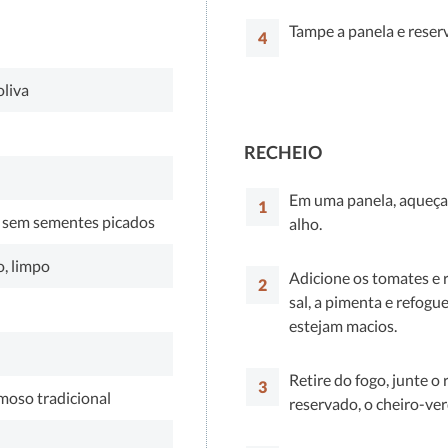
Tampe a panela e reser
oliva
RECHEIO
Em uma panela, aqueça 
 sem sementes picados
alho.
, limpo
Adicione os tomates e 
sal, a pimenta e refog
estejam macios.
Retire do fogo, junte 
moso tradicional
reservado, o cheiro-ve