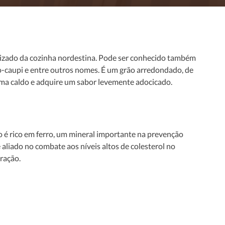
tilizado da cozinha nordestina. Pode ser conhecido também
ão-caupi e entre outros nomes. É um grão arredondado, de
orma caldo e adquire um sabor levemente adocicado.
o é rico em ferro, um mineral importante na prevenção
liado no combate aos níveis altos de colesterol no
oração.
***
%VD*