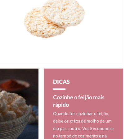
DICAS
Cozinhe o feijão mais
rápido
Quando for cozinhar o feijão,
deixe os grãos de molho de um
dia para outro. Você economiza
no tempo de cozimento e na