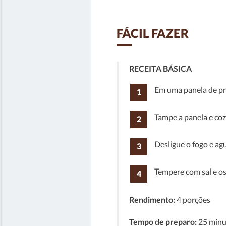
FÁCIL FAZER
RECEITA BÁSICA
Em uma panela de pre
Tampe a panela e coz
Desligue o fogo e agu
Tempere com sal e os
Rendimento:
4 porções
Tempo de preparo:
25 minu