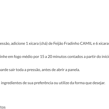
Valor energético
Carboidratos
Proteínas
ssão, adicione 1 xícara (chá) de Feijão Fradinho CAMIL e
6 xícara
Gorduras totais
Gorduras saturadas
inhe em fogo médio por 15 a 20 minutos contados a partir do iníci
Gorduras trans
arde sair toda a pressão, antes de abrir a panela.
Fibra alimentar
 ingredientes de sua preferência ou utilize da forma que desejar.
Sódio
tos