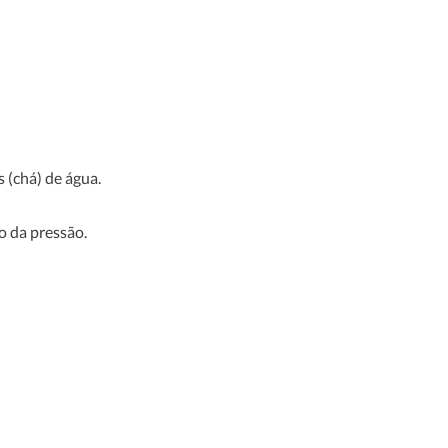
154 kcal
8%
22 g
7%
14 g
18%
s (chá) de água.
1.2 g
2%
0.5 g
2%
o da pressão.
0 g
**
14 g
54%
0 mg
0%