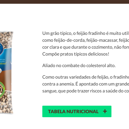
Um grão típico, o feijão fradinho é muito u
como feijão-de-corda, feijão-macassar, feij
cor clara e que durante o cozimento, não f
Compõe pratos típicos deliciosos!
Aliado no combate do colesterol alto.
Como outras variedades de feijão, o fradinh
contra a anemia. É apontado com um grande a
sangue, que pode trazer riscos a saúde do c
+
TABELA NUTRICIONAL
QUANTIDADE POR PORÇÃO (60G)