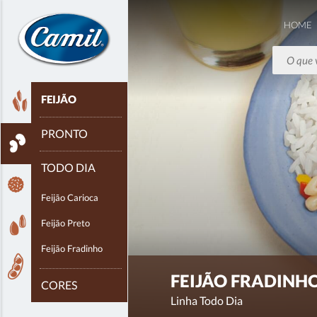
HOME
FEIJÃO
ARROZ
PRONTO
FEIJÃO
TODO DIA
BISCOITO
Feijão Carioca
Feijão Preto
GRÃOS
Feijão Fradinho
PROTEÍNA DE SOJA
FEIJÃO FRADINH
CORES
Linha Todo Dia